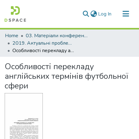
(current)
Log In
Communities & Collections
Home
03. Матеріали конференцій та семінарів
All of DSpace
2019. Актуальні проблеми перекладознавства, текстології і дискурсології
Особливості перекладу англійських термінів футбольної сфери
Statistics
Особливості перекладу
англійських термінів футбольної
сфери