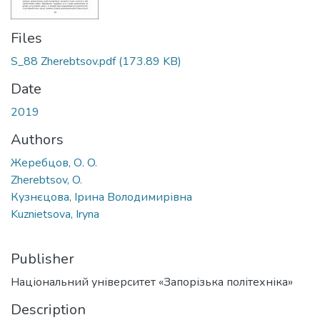
Files
S_88 Zherebtsov.pdf
(173.89 KB)
Date
2019
Authors
Жеребцов, О. O.
Zherebtsov, O.
Кузнєцова, Ірина Володимирівна
Kuznietsova, Iryna
Publisher
Національний університет «Запорізька політехніка»
Description