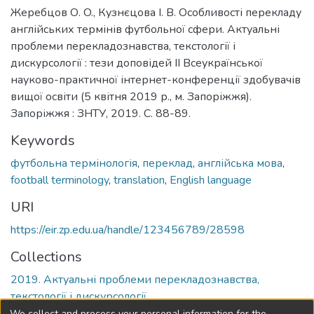
Жеребцов О. O., Кузнєцова І. В. Особливості перекладу
англійських термінів футбольної сфери. Актуальні
проблеми перекладознавства, текстології і
дискурсології : тези доповідей ІІ Всеукраїнської
науково-практичної інтернет-конференції здобувачів
вищої освіти (5 квітня 2019 р., м. Запоріжжя).
Запоріжжя : ЗНТУ, 2019. С. 88-89.
Keywords
футбольна термінологія
,
переклад
,
англійська мова
,
football terminology
,
translation
,
English language
URI
https://eir.zp.edu.ua/handle/123456789/28598
Collections
2019. Актуальні проблеми перекладознавства,
текстології і дискурсології
We collect and process your personal information for the