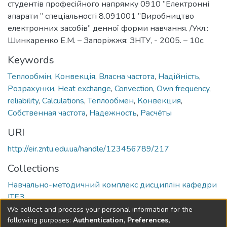
студентів професійного напрямку 0910 ”Електронні
апарати ” спеціальності 8.091001 ”Виробництво
електронних засобів” денної форми навчання. /Укл.:
Шинкаренко Е.М. – Запоріжжя: ЗНТУ, - 2005. – 10с.
Keywords
Теплообмін
,
Конвекція
,
Власна частота
,
Надійність
,
Розрахунки
,
Heat exchange
,
Convection
,
Own frequency
,
reliability
,
Calculations
,
Теплообмен
,
Конвекция
,
Собственная частота
,
Надежность
,
Расчёты
URI
http://eir.zntu.edu.ua/handle/123456789/217
Collections
Навчально-методичний комплекс дисциплін кафедри
ІТЕЗ
We collect and process your personal information for the
Full item page
following purposes:
Authentication, Preferences,