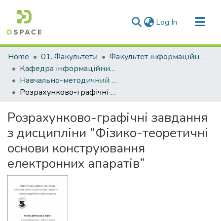
(current)
Log In
Communities & Collections
Home
01. Факультети
Факультет інформаційної безпеки та електронних комунікацій
All of DSpace
Кафедра інформаційних технологій електронних засобів (Кафедра ІТЕЗ)
Навчально-методичний комплекс дисциплін кафедри ІТЕЗ
Statistics
Розрахунково-графічні завдання з дисципліни “Фізико-теоретичні основи конструювання електронних апаратів”
Розрахунково-графічні завдання
з дисципліни “Фізико-теоретичні
основи конструювання
електронних апаратів”