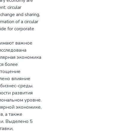
etary economy are
t: circular
xchange and sharing,
mation of a circular
ide for corporate
нимают важное
 исследована
улярная экономика
ся более
стощение
влено влияние
бизнес-среды.
ости развития
ональном уровне.
ярной экономике,
, а также
и. Выделено 5
тавки,