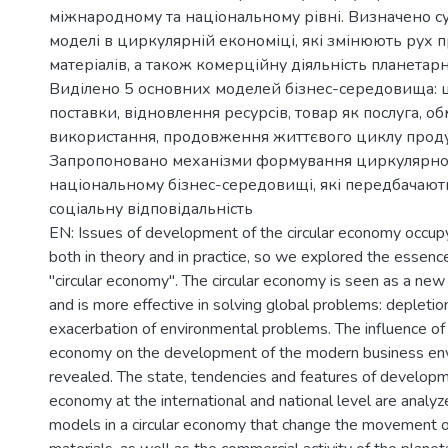
міжнародному та національному рівні. Визначено су
моделі в циркулярній економіці, які змінюють рух п
матеріалів, а також комерційну діяльність планетар
Виділено 5 основних моделей бізнес-середовища: 
поставки, відновлення ресурсів, товар як послуга, об
використання, продовження життєвого циклу проду
Запропоновано механізми формування циркулярної
національному бізнес-середовищі, які передбачаю
соціальну відповідальність
EN: Issues of development of the circular economy occup
both in theory and in practice, so we explored the essenc
"circular economy". The circular economy is seen as a ne
and is more effective in solving global problems: depletio
exacerbation of environmental problems. The influence of t
economy on the development of the modern business env
revealed. The state, tendencies and features of developme
economy at the international and national level are analy
models in a circular economy that change the movement o