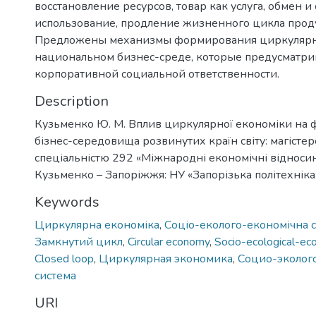
восстановление ресурсов, товар как услуга, обмен и
использование, продление жизненного цикла прод
Предложены механизмы формирования циркулярн
национальном бизнес-среде, которые предусматр
корпоративной социальной ответственности.
Description
Кузьменко Ю. М. Вплив циркулярної економіки на
бізнес-середовища розвинутих країн світу: магістер
спеціальністю 292 «Міжнародні економічні відносин
Кузьменко – Запоріжжя: НУ «Запорізька політехніка»,
Keywords
Циркулярна економіка
,
Соціо-еколого-економічна 
Замкнутий цикл
,
Circular economy
,
Socio-ecological-ec
Closed loop
,
Циркулярная экономика
,
Социо-эколог
система
URI