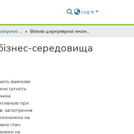
Log In
Кваліфікаційні випускні роботи здобувачів вищої освіти кафедри Е та МС
Вплив циркулярної економіки на формування бізнес-середовища розвинутих країн світу
бізнес-середовища
мають важливе
жено сутність
оміка
ективною при
в, загострення
економіки на
ано стан,
номіки на