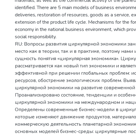
materials, as well as the commercial activity of the plan
identified. There are 5 main models of business environmen
deliveries, restoration of resources, goods as a service, e
extension of the product life cycle. Mechanisms for the for
economy in the national business environment, which prov
social responsibility.
RU: Вопросы развития циркулярной экономики за
место как в теории, так и в практике, поэтому нами
сущность понятия «циркулярная экономика». Цирк
рассматривается как новый тип экономики и являет
эффективной при решении глобальных проблем: и
ресурсов, обострение экологических проблем. Выя
циркулярной экономики на развитие современной 
Проанализировано состояние, тенденции и особенн
циркулярной экономики на международном и наци
Определены современные бизнес-модели в циркул
которые изменяют движение продуктов, материалов
коммерческую деятельность планетарной экономик
основных моделей бизнес-среды: циркулярные пос