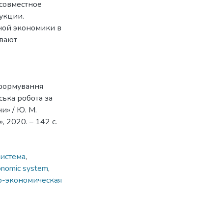
 совместное
укции.
ой экономики в
ивают
 формування
ська робота за
и» / Ю. М.
 2020. – 142 с.
система
,
onomic system
,
о-экономическая