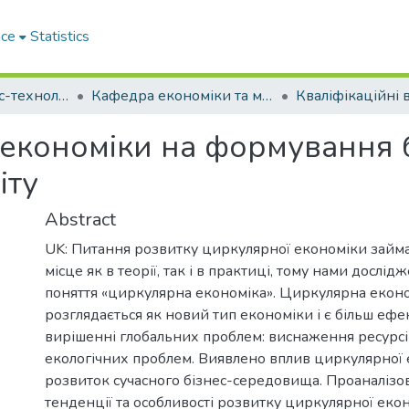
ace
Statistics
Факультет бізнес-технологій та економіки
Кафедра економіки та митної справи (Кафедра Е та МС)
 економіки на формування 
іту
Abstract
UK: Питання розвитку циркулярної економіки зай
місце як в теорії, так і в практиці, тому нами дослід
поняття «циркулярна економіка». Циркулярна екон
розглядається як новий тип економіки і є більш еф
вирішенні глобальних проблем: виснаження ресурсі
екологічних проблем. Виявлено вплив циркулярної 
розвиток сучасного бізнес-середовища. Проаналізов
тенденції та особливості розвитку циркулярної еко