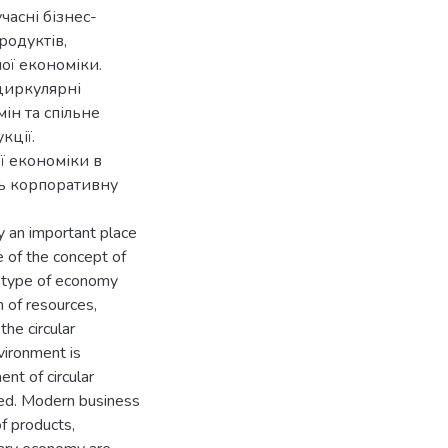
часні бізнес-
родуктів,
ної економіки.
циркулярні
мін та спільне
кції.
 економіки в
ть корпоративну
y an important place
e of the concept of
w type of economy
n of resources,
he circular
ironment is
nt of circular
zed. Modern business
f products,