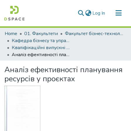
(current)
Log In
Communities & Collections
Home
01. Факультети
Факультет бізнес-технологій та економіки
All of DSpace
Кафедра бізнесу та управління (Кафедра Б та У)
Кваліфікаційні випускні роботи здобувачів вищої освіти кафедри Б та У
Statistics
Аналіз ефективності планування ресурсів у проєктах
Аналіз ефективності планування
ресурсів у проєктах