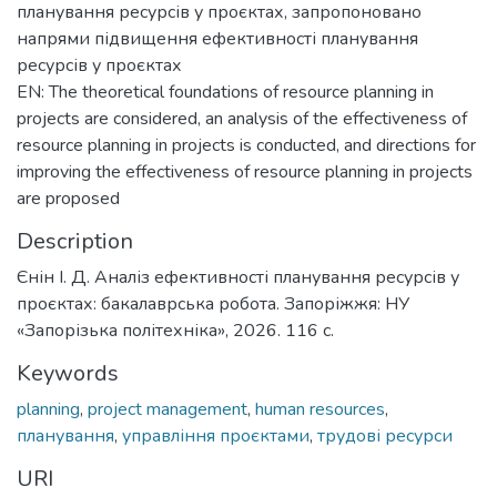
планування ресурсів у проєктах, запропоновано
напрями підвищення ефективності планування
ресурсів у проєктах
EN: The theoretical foundations of resource planning in
projects are considered, an analysis of the effectiveness of
resource planning in projects is conducted, and directions for
improving the effectiveness of resource planning in projects
are proposed
Description
Єнін І. Д. Аналіз ефективності планування ресурсів у
проєктах: бакалаврська робота. Запоріжжя: НУ
«Запорізька політехніка», 2026. 116 c.
Keywords
planning
,
project management
,
human resources
,
планування
,
управління проєктами
,
трудові ресурси
URI