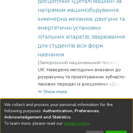
дисципліни «Деталі машин» за
engineering design"
Отраслевое машиностроение
RU: Приведены методические
напрямом машинобудування,
образовательная программа
рекомендации для выполнения
інженерна механіка, двигуни та
«Подъемно-транспортные, дорожные,
лабораторных работ для студентов
енергетичні установки
строительные, мелиоративные машины
дневного и заочного отделения по
и оборудование» для всех форм
літальних апаратів, зварювання
дисциплине «Детали машин и основы
обучения «Расчет передвижного
конструирования»
для студентів всіх форм
ленточного конвейера "
навчання
(
Запорізький національний технічний
університет
UK: Наведено методичні вказівки до
,
2018
)
Носенко, Михайло
Іванович
розрахунку та проектуванню зубчасто-
;
Nosenko, Mukhaylo I.
;
Носенко,
Михаил Иванович
пасових передач із дисципліни «Деталі
;
Задоя, Наталя
Олександрівна
машин» за напрямом машинобудування,
;
Zadoya, Natalya О.
;
Show more
Задоя, Наталья Александровна
інженерна механіка, двигуни та
We collect and process your personal information for the
енергетичні установки літальних
(current)
«
1
2
»
following purposes:
Authentication, Preferences,
апаратів, зварювання для студентів всіх
Acknowledgement and Statistics
.
форм навчання
To learn more, please read our
privacy policy
.
DSpace software
copyright © 2002-2026
LYRASIS
EN: The methodical recommendations for