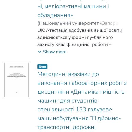
all designs and methods used to calculate
ні, меліора-тивні машини і
parts and mechanisms.
обладнання»
Therefore, these guidelines recommend the
use of the most general principles for
(
Національний університет «Запорізька
calculating and designing individual
політехніка»
UK: Атестація здобувачів вищої освіти
,
2025
)
Мартовицький,
components of lifting and transport device
Леонід Максимович
здійснюється у формі пу-блічного
;
Martovytskyi,
mechanisms.
Leonid
захисту кваліфікаційної роботи –
;
Фролов, Роман Олександрович
;
Frolov, Roman
освітня компонента ОК38
;
Глушко, Василь Іванович
;
Show more
Hlusko , Vasyl
“Кваліфікаційна робота
;
Козак, Дмитро
Сергійович
(дипломування)“.
;
Kozak, Dmytro
Item
Кваліфікаційна робота – випускна
Методичні вказівки до
дипломна робота бакалав-ра (далі –
виконання лабораторних робіт з
бакалаврська робота, дипломний
дисципліни «Динаміка і міцність
проєкт (ДП) або дип-ломна робота) –
машин» для студентів
самостійна робота студента. Розробка
дипломної роботи здійснюється на
спеціальності 133 галузеве
матеріалах виробничої бази діючих
машинобудування “Підйомно-
підп-риємств. Тематика дипломної
транспортні, дорожні,
роботи може бути також орієнтова-на