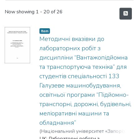
Recent Submissions
Now showing
1 - 20 of 26
Item
Методичні вказівки до
лабораторних робіт з
дисципліни “Вантажопідйомна
та транспортуюча техніка” для
студентів спеціальності 133
Галузеве машинобудування,
освітньої програми “Підйомно-
транспорні, дорожні, будівельні,
меліоративні машини та
обладнання”
(
Національний університет «Запорізька
політехніка»
UK: Лабораторні роботи з
,
2024
)
Фролов, Роман