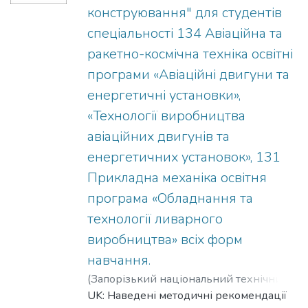
and scientific-production enterprises.
aircraft, rail and water transport, and other
конструювання" для студентів
RU: Приведенная рабочая программа
machines involved in human life.
учебной дисциплины " Диагностика
спеціальності 134 Авіаційна та
фактического состояния
ракетно-космічна техніка освітні
металоконструкцій ПТДБМ машин " для
програми «Авіаційні двигуни та
магистров специальности 133
енергетичні установки»,
Отраслевое машиностроение -
образовательная программа
«Технології виробництва
"Подъемно-транспортные, дорожные,
авіаційних двигунів та
строительные, мелиоративные машины
енергетичних установок», 131
и оборудование"
Прикладна механіка освітня
програма «Обладнання та
технології ливарного
виробництва» всіх форм
навчання.
(
Запорізький національний технічний
університет
UK: Наведені методичні рекомендації
,
2019
)
Задоя, Наталя