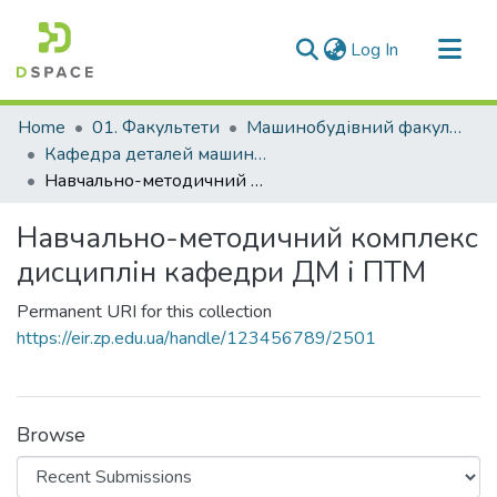
(current)
Log In
Communities & Collections
Home
01. Факультети
Машинобудівний факультет
All of DSpace
Кафедра деталей машин і підйомно-транспортних механізмів (Кафедра ДМ і ПТМ)
Навчально-методичний комплекс дисциплін кафедри ДМ і ПТМ
Statistics
Навчально-методичний комплекс
дисциплін кафедри ДМ і ПТМ
Permanent URI for this collection
https://eir.zp.edu.ua/handle/123456789/2501
Browse