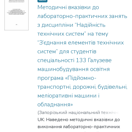
Галузеве машинобудування освітня
всех форм обучения.
Методичні вказівки до
програма «Підйомно-транспортні,
лабораторно-практичних занять
дорожні, будівельні, меліоративні
з дисципліни “Надійність
машини і обладнання»
технічних систем” на тему
EN: The educational program "Lifting-
transport, road, construction, reclamation
“З’єднання елементів технічних
machines and equipment" for the students
систем” для студентів
of the specialty 133 Sectorial engineering
спеціальності 133 Галузеве
discipline "Reliability of technical systems"
машинобудування освітня
on the topic "Reservation of elements of
technical systems" is given.
програма «Підйомно-
RU: Приведены методические указания
транспортні, дорожні, будівельні,
к выполнению лабораторно-
меліоративні машини і
практических занятий по дисциплине
обладнання»
«Надежность технических систем» на
тему «Резервирование элементов
(
Запорізький національний технічний
технических систем» для студентов
університет
UK: Наведено методичні вказівки до
,
2019
)
Носенко, Михайло
специальности 133 Отраслевое
Іванович
виконання лабораторно-практичних
;
Nosenko, Mukhaylo I.
;
Носенко,