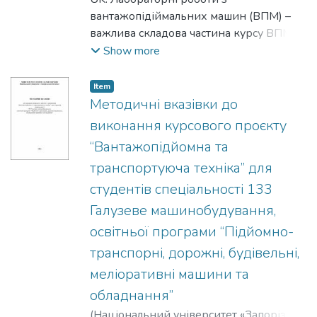
Олександрович
вантажопідіймальних машин (ВПМ) –
;
Frolov, Roman
;
Сидоренко, Михайло Володимирович
важлива складова частина курсу ВПМ.
;
Sydorenko, Mykhailo
Вони доповнюють і поглиблюють
Show more
знання, отримані студентами при
вивченні лекційного курсу. Виконуючи
Item
лабораторні роботи, студент
Методичні вказівки до
знайомиться з діючими машинами,
виконання курсового проєкту
механізмами, їхніми експлуатаційними
“Вантажопідйомна та
параметрами, а також з лабораторними
транспортуюча техніка” для
стендами, що сприяє закріпленню
досліджуваного матеріалу і його
студентів спеціальності 133
використанню в курсових проектах по
Галузеве машинобудування,
спеціальних дисциплінах кафедри, а
освітньої програми “Підйомно-
також розвитку творчого мислення і
транспорні, дорожні, будівельні,
дослідницьких схильностей. При
виконанні лабораторних робіт потрібно
меліоративні машини та
суворо виконувати вимоги інструкцій з
обладнання”
техніки безпеки, приступати до роботи
(
Національний університет «Запорізька