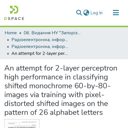
(current)
Log In
Communities & Collections
Home
06. Видання НУ "Запорізька політехніка"
All of DSpace
Радіоелектроніка, інформатика, управління (РІУ)
Радіоелектроніка, інформатика, управління - 2013, №2 (29)
Statistics
An attempt for 2-layer perceptron high performance in classifying shifted monochrome 60-by-80-images via training with pixel-distorted shifted images on the pattern of 26 alphabet letters
An attempt for 2-layer perceptron
high performance in classifying
shifted monochrome 60-by-80-
images via training with pixel-
distorted shifted images on the
pattern of 26 alphabet letters