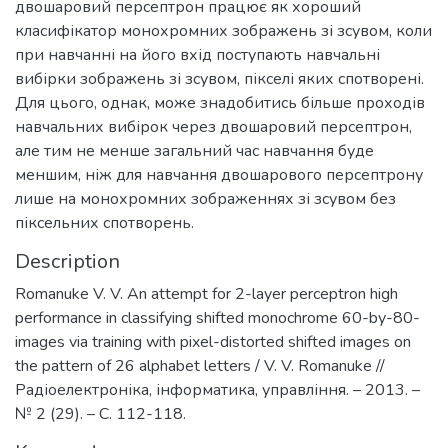
двошаровий персептрон працює як хороший
класифікатор монохромних зображень зі зсувом, коли
при навчанні на його вхід поступають навчальні
вибірки зображень зі зсувом, пікселі яких спотворені.
Для цього, однак, може знадобитись більше проходів
навчальних вибірок через двошаровий персептрон,
але тим не менше загальний час навчання буде
меншим, ніж для навчання двошарового персептрону
лише на монохромних зображеннях зі зсувом без
піксельних спотворень.
Description
Romanuke V. V. An attempt for 2-layer perceptron high
performance in classifying shifted monochrome 60-by-80-
images via training with pixel-distorted shifted images on
the pattern of 26 alphabet letters / V. V. Romanuke //
Радіоелектроніка, інформатика, управління. – 2013. –
№ 2 (29). – C. 112-118.