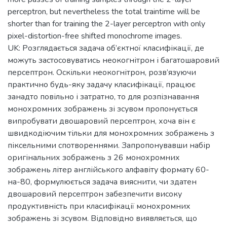
perceptron, but nevertheless the total traintime will be
shorter than for training the 2-layer perceptron with only
pixel-distortion-free shifted monochrome images.
UK: Розглядається задача об’єктної класифікації, де
можуть застосовуватись неокогнітрон і багатошаровий
персептрон. Оскільки неокогнітрон, розв’язуючи
практично будь-яку задачу класифікації, працює
занадто повільно і затратно, то для розпізнавання
монохромних зображень зі зсувом пропонується
випробувати двошаровий персептрон, хоча він є
швидкодіючим тільки для монохромних зображень з
піксельними спотвореннями. Запропонувавши набір
оригінальних зображень з 26 монохромних
зображень літер англійського алфавіту формату 60-
на-80, формулюється задача вияснити, чи здатен
двошаровий персептрон забезпечити високу
продуктивність при класифікації монохромних
зображень зі зсувом. Відповідно виявляється, що