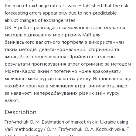
the market exchange rates. It was established that the risk
forecasting errors appear only due to non-predictable
abrupt changes of exchange rates.
UK: В роботі розглядається можливість застосування
методів оцінювання міри ризику VaR для
банківського валютного портфеля з використанням
таких методів: дельта-нормальний, історичний та
імітаційного моделювання. Прийнятні за якістю
результати прогнозування втрат отримано за методом
Монте-Карло, який гіпотетично може враховувати
можливі зміни курсів валют на ринку. Встановлено, що
похибки прогнозів можливих втрат виникають лише
за наявності непередбачуваних різких змін курсу
валют.
Description
Trofymchuk O. M. Estimation of market risk in Ukraine using
VaR methodology / O. M. Trofymchuk, O. A. Kozhukhivska, P.