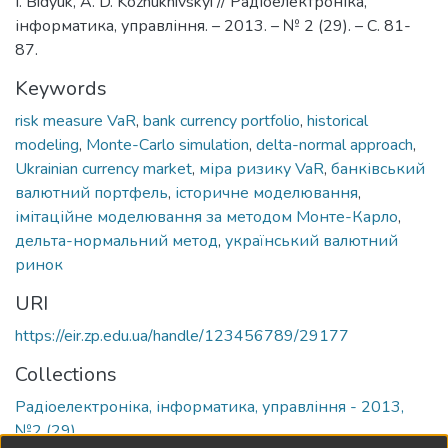
I. Bidyuk, A. D. Kozhukhivskyi // Радіоелектроніка,
інформатика, управління. – 2013. – № 2 (29). – C. 81-
87.
Keywords
risk measure VaR
,
bank currency portfolio
,
historical
modeling
,
Monte-Carlo simulation
,
delta-normal approach
,
Ukrainian currency market
,
міра ризику VaR
,
банківський
валютний портфель
,
історичне моделювання
,
імітаційне моделювання за методом Монте-Карло
,
дельта-нормальний метод
,
український валютний
ринок
URI
https://eir.zp.edu.ua/handle/123456789/29177
Collections
Радіоелектроніка, інформатика, управління - 2013,
№2 (29)