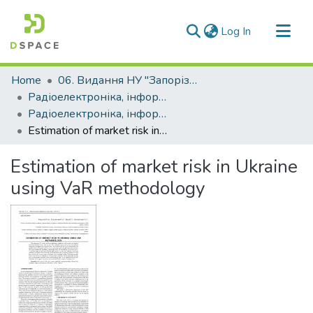
(current)
Log In
Communities & Collections
Home
06. Видання НУ "Запорізька політехніка"
All of DSpace
Радіоелектроніка, інформатика, управління (РІУ)
Радіоелектроніка, інформатика, управління - 2013, №2 (29)
Statistics
Estimation of market risk in Ukraine using VaR methodology
Estimation of market risk in Ukraine
using VaR methodology